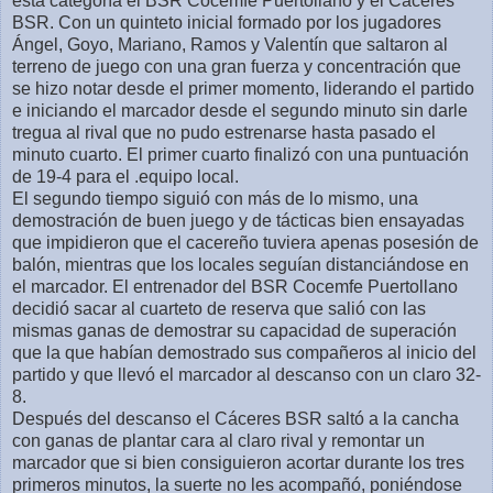
esta categoría el BSR Cocemfe Puertollano y el Cáceres
BSR. Con un quinteto inicial formado por los jugadores
Ángel, Goyo, Mariano, Ramos y Valentín que saltaron al
terreno de juego con una gran fuerza y concentración que
se hizo notar desde el primer momento, liderando el partido
e iniciando el marcador desde el segundo minuto sin darle
tregua al rival que no pudo estrenarse hasta pasado el
minuto cuarto. El primer cuarto finalizó con una puntuación
de 19-4 para el .equipo local.
El segundo tiempo siguió con más de lo mismo, una
demostración de buen juego y de tácticas bien ensayadas
que impidieron que el cacereño tuviera apenas posesión de
balón, mientras que los locales seguían distanciándose en
el marcador. El entrenador del BSR Cocemfe Puertollano
decidió sacar al cuarteto de reserva que salió con las
mismas ganas de demostrar su capacidad de superación
que la que habían demostrado sus compañeros al inicio del
partido y que llevó el marcador al descanso con un claro 32-
8.
Después del descanso el Cáceres BSR saltó a la cancha
con ganas de plantar cara al claro rival y remontar un
marcador que si bien consiguieron acortar durante los tres
primeros minutos, la suerte no les acompañó, poniéndose