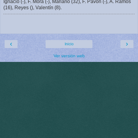
Ignacio (-), F. Mora (-), Mariano (32), F. Pavón (-), A. Ramos
(16), Reyes (), Valentín (8).
‹
›
Inicio
Ver versión web